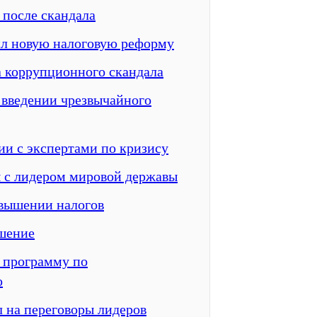
 после скандала
л новую налоговую реформу
за коррупционного скандала
 введении чрезвычайного
ии с экспертами по кризису
ы с лидером мировой державы
овышении налогов
шение
 программу по
ю
 на переговоры лидеров