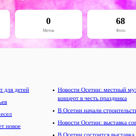
0
68
Меток
Фото
т для детей
Новости Осетии: местный му
концерт в честь праздника
ьев
В Осетии начали строительст
месел
Новости Осетии: выставка со
ет новое
В Осетии состоится выставк