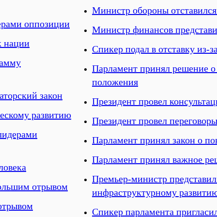
Министр обороны отставился
ерами оппозиции
Министр финансов представи
к нации
Спикер подал в отставку из-
рамму
Парламент принял решение о
положения
аторский закон
Президент провел консультац
ческому развитию
Президент провел переговор
 лидерами
Парламент принял закон о п
Парламент принял важное ре
ловека
Премьер-министр представил
большим отрывом
инфраструктурному развити
отрывом
Спикер парламента пригласил