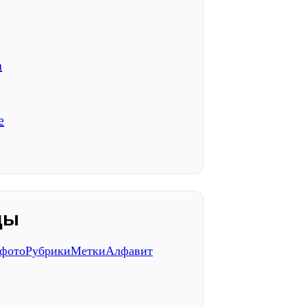
а
е
ды
 фото
Рубрики
Метки
Алфавит