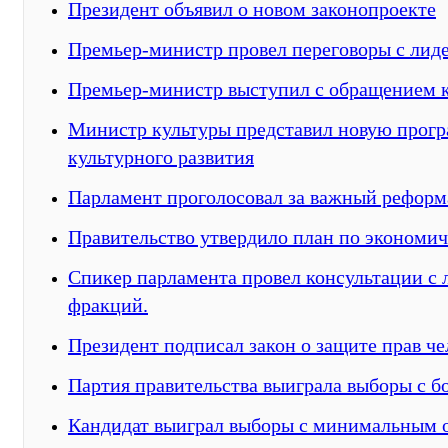
Президент объявил о новом законопроекте
Премьер-министр провел переговоры с лид
Премьер-министр выступил с обращением 
Министр культуры представил новую прог
культурного развития
Парламент проголосовал за важный реформ
Правительство утвердило план по экономи
Спикер парламента провел консультации с
фракций.
Президент подписал закон о защите прав че
Партия правительства выиграла выборы с 
Кандидат выиграл выборы с минимальным 