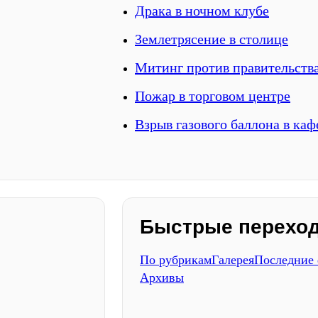
Драка в ночном клубе
Землетрясение в столице
Митинг против правительств
Пожар в торговом центре
Взрыв газового баллона в каф
Быстрые перехо
По рубрикам
Галерея
Последние
Архивы