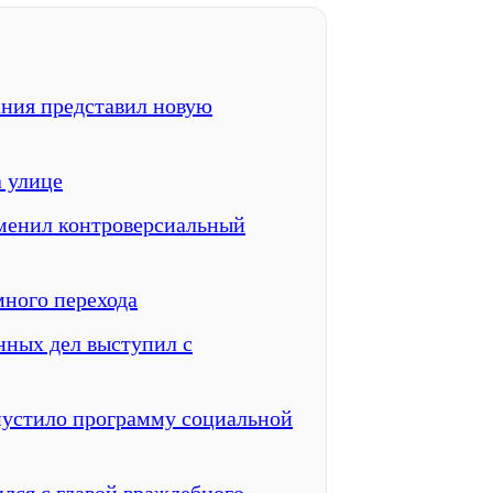
ния представил новую
 улице
менил контроверсиальный
много перехода
ных дел выступил с
пустило программу социальной