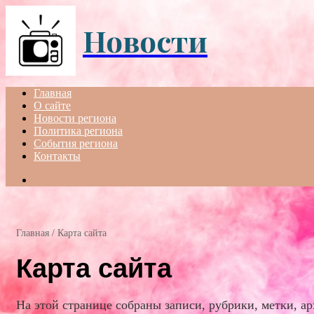
Menu
Новости
Главная
О сайте
Новости региона
Политика региона
События региона
Контакты
Search
for
Главная
/
Карта сайта
Карта сайта
На этой странице собраны записи, рубрики, метки, ар