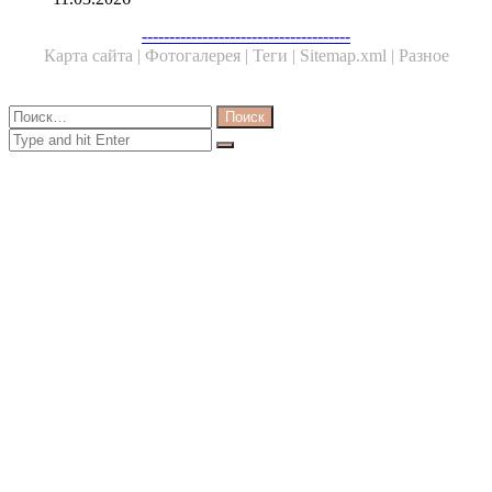
Facebook
Twitter
WhatsApp
Telegram
--------------------------------------
Карта сайта |
Фотогалерея |
Теги |
Sitemap.xml |
Разное
Close
Найти:
Close
Search
for