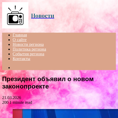
Menu
Новости
Главная
О сайте
Новости региона
Политика региона
События региона
Контакты
Search
for
Президент объявил о новом
законопроекте
21.03.2026
200
1 minute read