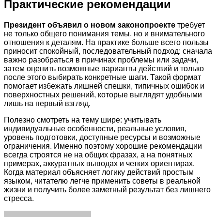
Практические рекомендации
Президент объявил о новом законопроекте
требует
не только общего понимания темы, но и внимательного
отношения к деталям. На практике больше всего пользы
приносит спокойный, последовательный подход: сначала
важно разобраться в причинах проблемы или задачи,
затем оценить возможные варианты действий и только
после этого выбирать конкретные шаги. Такой формат
помогает избежать лишней спешки, типичных ошибок и
поверхностных решений, которые выглядят удобными
лишь на первый взгляд.
Полезно смотреть на тему шире: учитывать
индивидуальные особенности, реальные условия,
уровень подготовки, доступные ресурсы и возможные
ограничения. Именно поэтому хорошие рекомендации
всегда строятся не на общих фразах, а на понятных
примерах, аккуратных выводах и четких ориентирах.
Когда материал объясняет логику действий простым
языком, читателю легче применить советы в реальной
жизни и получить более заметный результат без лишнего
стресса.
Facebook
Twitter
LinkedIn
Tumblr
Pinterest
Reddit
VKontakte
Odnoklassniki
Skype
WhatsApp
Telegram
Viber
Share
Print