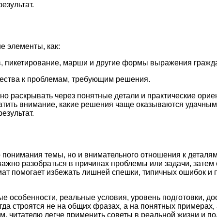
езультат.
е элементы, как:
, пикетирование, марши и другие формы выражения гражда
ества к проблемам, требующим решения.
но раскрывать через понятные детали и практические орие
ратить внимание, какие решения чаще оказываются удачным
езультат.
о понимания темы, но и внимательного отношения к деталям
важно разобраться в причинах проблемы или задачи, затем
рмат помогает избежать лишней спешки, типичных ошибок и
ые особенности, реальные условия, уровень подготовки, д
а строятся не на общих фразах, а на понятных примерах, 
м, читателю легче применить советы в реальной жизни и по