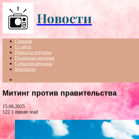
Menu
Новости
Главная
О сайте
Новости региона
Политика региона
События региона
Контакты
Search
for
Митинг против правительства
15.06.2025
122
1 minute read