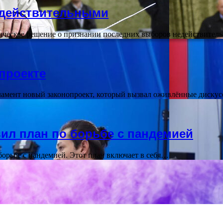
едействительными
рическое решение о признании последних выборов недействите
проекте
ламент новый законопроект, который вызвал оживлённые диску
ил план по борьбе с пандемией
орьбе с пандемией. Этот план включает в себя…