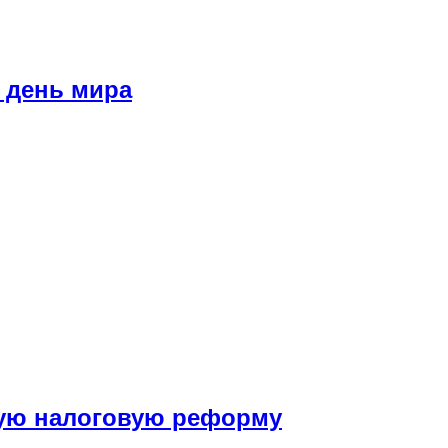
 день мира
ую налоговую реформу