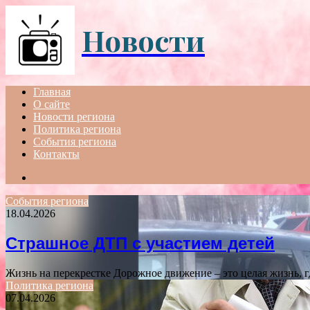
Menu
Новости
Главная
О сайте
Новости региона
Политика региона
События региона
Контакты
Search
for
События региона
18.04.2026
Страшное ДТП с участием детей
Жизнь на перекрестке Дорожное движение – это целая жизнь, 
Политика региона
07.04.2026